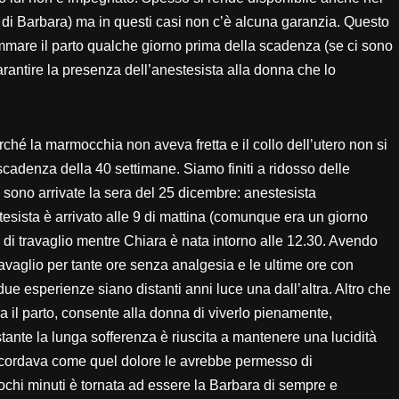
 di Barbara) ma in questi casi non c’è alcuna garanzia. Questo
ammare il parto qualche giorno prima della scadenza (se ci sono
garantire la presenza dell’anestesista alla donna che lo
ché la marmocchia non aveva fretta e il collo dell’utero non si
scadenza della 40 settimane. Siamo finiti a ridosso delle
ni sono arrivate la sera del 25 dicembre: anestesista
tesista è arrivato alle 9 di mattina (comunque era un giorno
re di travaglio mentre Chiara è nata intorno alle 12.30. Avendo
travaglio per tante ore senza analgesia e le ultime ore con
ue esperienze siano distanti anni luce una dall’altra. Altro che
 il parto, consente alla donna di viverlo pienamente,
ante la lunga sofferenza è riuscita a mantenere una lucidità
ricordava come quel dolore le avrebbe permesso di
chi minuti è tornata ad essere la Barbara di sempre e