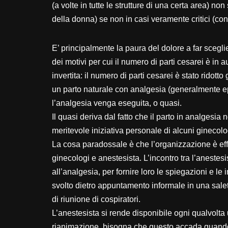
(a volte in tutte le strutture di una certa area) n
della donna) se non in casi veramente critici (co
E’ principalmente la paura del dolore a far scegl
dei motivi per cui il numero di parti cesarei è in
invertita: il numero di parti cesarei è stato ridotto
un parto naturale con analgesia (generalmente epi
l’analgesia venga eseguita, o quasi.
Il quasi deriva dal fatto che il parto in analgesia
meritevole iniziativa personale di alcuni ginecol
La cosa paradossale è che l’organizzazione è ef
ginecologi e anestesista. L’incontro tra l’anestesi
all’analgesia, per fornire loro le spiegazioni e l
svolto dietro appuntamento informale in una salet
di riunione di cospiratori.
L’anestesista si rende disponibile ogni qualvolt
rianimazione, bisogna che questo accada quando