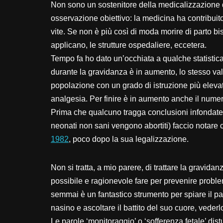
Non sono un sostenitore della medicalizzazione d
osservazione obiettivo: la medicina ha contribuito
vite. Se non è più così di moda morire di parto b
applicano, le strutture ospedaliere, eccetera.
Tempo fa ho dato un’occhiata a qualche statisti
durante la gravidanza è in aumento, lo stesso vale
popolazione con un grado di istruzione più elevato)
analgesia. Per finire è in aumento anche il nume
Prima che qualcuno tragga conclusioni infondate 
neonati non sani vengono abortiti) faccio notare 
1982
, poco dopo la sua legalizzazione.
Non si tratta, a mio parere, di trattare la gravid
possibile e ragionevole fare per prevenire proble
semmai è un fantastico strumento per spiare il parg
nasino e ascoltare il battito del suo cuore, veder
Le parole ‘monitoraggio’ o ‘sofferenza fetale’ di