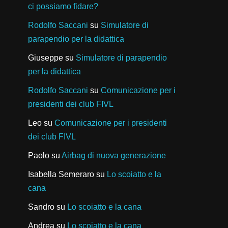
ci possiamo fidare?
Rodolfo Saccani
su
Simulatore di
parapendio per la didattica
Giuseppe
su
Simulatore di parapendio
per la didattica
Rodolfo Saccani
su
Comunicazione per i
presidenti dei club FIVL
Leo
su
Comunicazione per i presidenti
dei club FIVL
Paolo
su
Airbag di nuova generazione
Isabella Semeraro
su
Lo scoiatto e la
cana
Sandro
su
Lo scoiatto e la cana
Andrea
su
Lo scoiatto e la cana