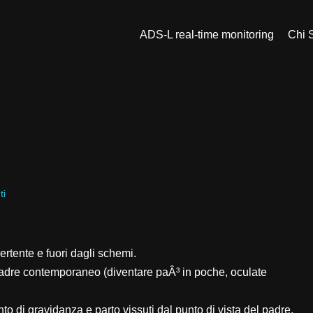
ADS-L real-time monitoring
Chi 
ti
vertente e fuori dagli schemi.
l padre contemporaneo (diventare paÂ³ in poche, oculate
o di gravidanza e parto vissuti dal punto di vista del padre.