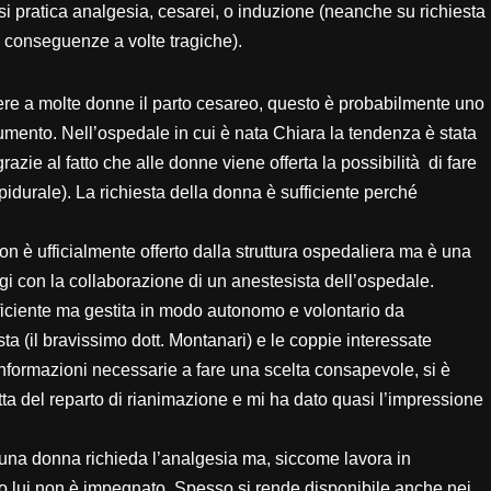
on si pratica analgesia, cesarei, o induzione (neanche su richiesta
n conseguenze a volte tragiche).
iere a molte donne il parto cesareo, questo è probabilmente uno
 aumento. Nell’ospedale in cui è nata Chiara la tendenza è stata
 grazie al fatto che alle donne viene offerta la possibilità di fare
durale). La richiesta della donna è sufficiente perché
 non è ufficialmente offerto dalla struttura ospedaliera ma è una
ogi con la collaborazione di un anestesista dell’ospedale.
ficiente ma gestita in modo autonomo e volontario da
sta (il bravissimo dott. Montanari) e le coppie interessate
e informazioni necessarie a fare una scelta consapevole, si è
ta del reparto di rianimazione e mi ha dato quasi l’impressione
a una donna richieda l’analgesia ma, siccome lavora in
 lui non è impegnato. Spesso si rende disponibile anche nei