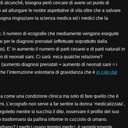
i alcunché, bisogna però cercare di avere un punto di
 ad allungare le nostre aspettative di vita oltre che a salvare
isogna ringraziare la scienza medica ed i medici che la
ca: il numero di ecografie che mediamente vengono eseguite
 per le diagnosi prenatali (effettuate soprattutto dalla
. E’ in aumento il numero di parti cesarei e di parti naturali in
ro di neonati sani. Ci sarà mica qualche relazione?
(aumento diagnosi prenatali + aumento di neonati sani = i
che l’interruzione volontaria di gravidanza che è
in calo dal
anza come una condizione clinica ma solo di fare quello che è
mi. L’ecografo non serve a far sentire la donna ‘medicalizzata’,
oletto mentre si succhia il dito, osservare il profilo del suo
lo trasformarsi da pallina informe in cucciolo di umano.
sturbano? I medici usano termini medici, è semplicemente