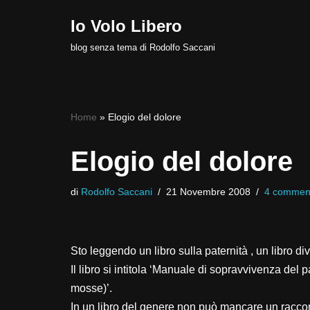
Io Volo Libero
Vai
blog senza tema di Rodolfo Saccani
al
contenuto
Home
»
Elogio del dolore
Elogio del dolore
di
Rodolfo Saccani
21 Novembre 2008
4 commen
Sto leggendo un libro sulla paternità , un libro di
Il libro si intitola ‘Manuale di sopravvivenza de
mosse)’.
In un libro del genere non può mancare un raccont