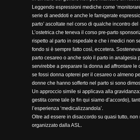
Leggendo espressioni mediche come ‘monitorare il 
serie di aneddoti e anche le famigerate espressi
parto’ ascoltate nel corso di qualche incontro del 
L’ostetrica che teneva il corso pre-parto sponso
rispetto al parto in ospedale e che i medici non 
fondo si è sempre fatto così, eccetera. Sosteneva
parto cesareo o anche solo il parto in analgesi
servirebbe a preparare la donna ad affrontare le d
se fossi donna opterei per il cesareo o almeno per
donne che hanno sofferto nel parto si sono dimo
Un approccio simile si applicava alla gravidanza
gestita come tale (e fin qui siamo d’accordo), ta
l’esperienza ‘medicalizzandola’.
Oltre ad essere in disaccordo su quasi tutto, non 
organizzato dalla ASL.