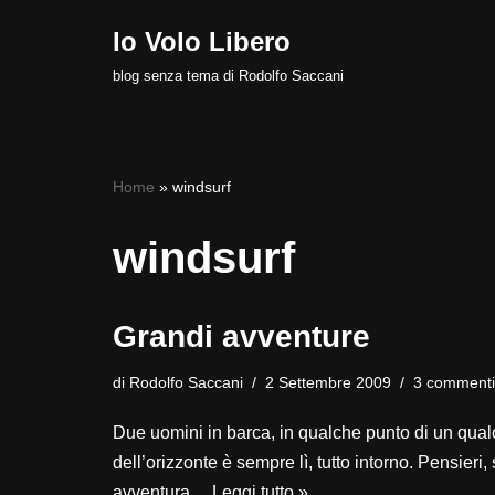
Io Volo Libero
Vai
blog senza tema di Rodolfo Saccani
al
contenuto
Home
»
windsurf
windsurf
Grandi avventure
di
Rodolfo Saccani
2 Settembre 2009
3 commenti
Due uomini in barca, in qualche punto di un qual
dell’orizzonte è sempre lì, tutto intorno. Pensier
avventura…
Leggi tutto »