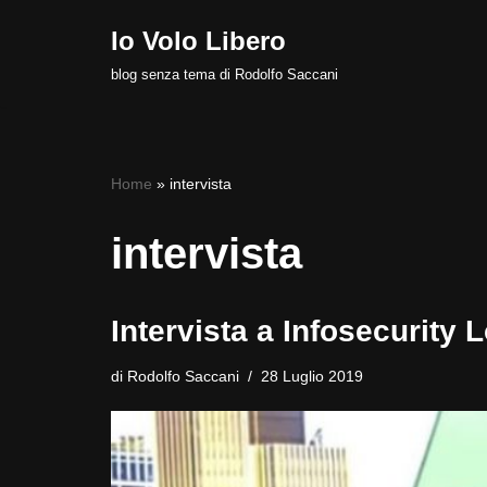
Io Volo Libero
Vai
blog senza tema di Rodolfo Saccani
al
contenuto
Home
»
intervista
intervista
Intervista a Infosecurity
di
Rodolfo Saccani
28 Luglio 2019