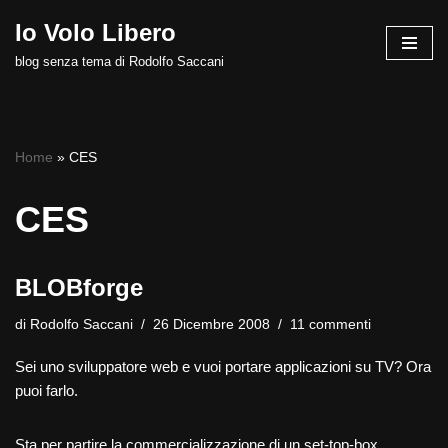
Io Volo Libero
Vai
blog senza tema di Rodolfo Saccani
al
contenuto
Home
»
CES
CES
BLOBforge
di
Rodolfo Saccani
26 Dicembre 2008
11 commenti
Sei uno sviluppatore web e vuoi portare applicazioni su TV? Ora
puoi farlo.
Sta per partire la commercializzazione di un set-top-box