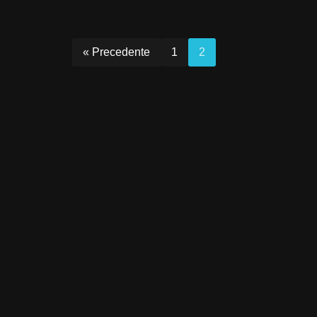
« Precedente
1
2