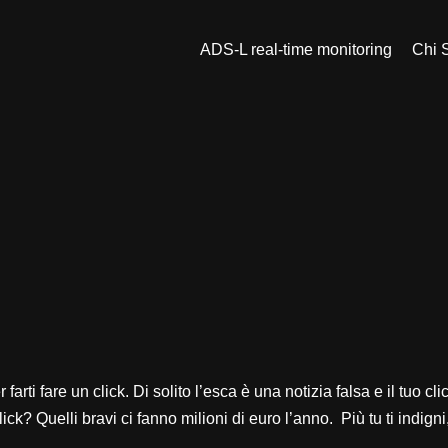
ADS-L real-time monitoring
Chi 
 farti fare un click. Di solito l’esca è una notizia falsa e il tuo 
ck? Quelli bravi ci fanno milioni di euro l’anno. Più tu ti indig