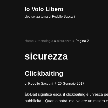
Io Volo Libero
Vai
blog senza tema di Rodolfo Saccani
al
contenuto
Home
»
tecnologia
»
sicurezza
»
Pagina 2
sicurezza
Clickbaiting
di
Rodolfo Saccani
20 Gennaio 2017
â€‹Bait significa esca, il clickbaiting è un’esca per
pubblicità . Quanto potrà mai valere un misero cli