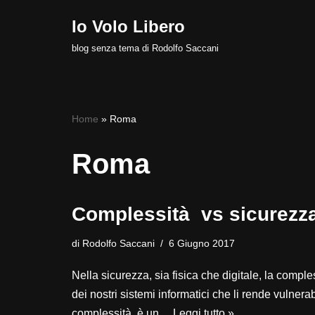
Io Volo Libero
Vai
blog senza tema di Rodolfo Saccani
al
contenuto
Home
»
Roma
Roma
Complessità vs sicurezz
di
Rodolfo Saccani
6 Giugno 2017
Nella sicurezza, sia fisica che digitale, la compl
dei nostri sistemi informatici che li rende vulne
complessità è un…
Leggi tutto »