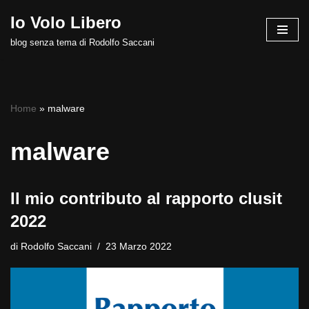
Io Volo Libero
Vai
blog senza tema di Rodolfo Saccani
al
contenuto
Home
»
malware
malware
Il mio contributo al rapporto clusit
2022
di
Rodolfo Saccani
23 Marzo 2022